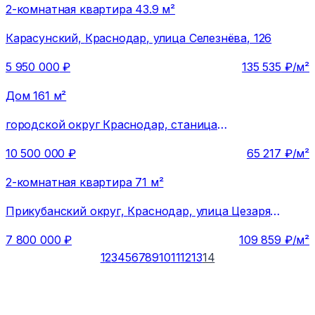
2-комнатная квартира 43.9 м²
Карасунский,
Краснодар, улица Селезнёва, 126
5 950 000
₽
135 535
₽/м²
Дом 161 м²
городской округ Краснодар, станица
Елизаветинская
10 500 000
₽
65 217
₽/м²
2-комнатная квартира 71 м²
Прикубанский округ,
Краснодар, улица Цезаря
Куникова, 24к1
7 800 000
₽
109 859
₽/м²
1
2
3
4
5
6
7
8
9
10
11
12
13
14