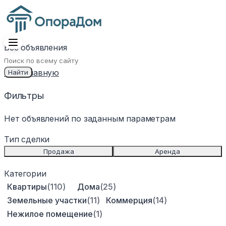
Все объявления
←
На главную
Найти
Фильтры
Нет объявлений по заданным параметрам
Тип сделки
For Sale
For Rent
Продажа
Аренда
Категории
Квартиры
(
110
)
Дома
(
25
)
Земельные участки
(
11
)
Коммерция
(
14
)
Нежилое помещение
(
1
)