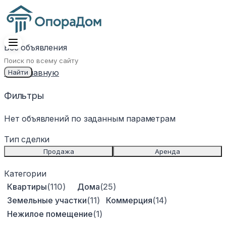
Все объявления
←
На главную
Найти
Фильтры
Нет объявлений по заданным параметрам
Тип сделки
For Sale
For Rent
Продажа
Аренда
Категории
Квартиры
(
110
)
Дома
(
25
)
Земельные участки
(
11
)
Коммерция
(
14
)
Нежилое помещение
(
1
)