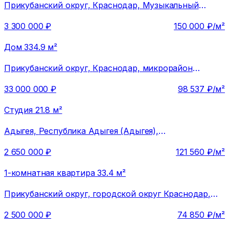
Прикубанский округ,
Краснодар, Музыкальный
микрорайон, ЖК Оникс
3 300 000
₽
150 000
₽/м²
Дом 334.9 м²
Прикубанский округ,
Краснодар, микрорайон
Табачная Фабрика, Подсолнечная улица
33 000 000
₽
98 537
₽/м²
Студия 21.8 м²
Адыгея,
Республика Адыгея (Адыгея),
Тахтамукайский район, Старобжегокайское сельское
2 650 000
₽
121 560
₽/м²
поселение, аул Новая Адыгея, жилой комплекс
Дарград
1-комнатная квартира 33.4 м²
Прикубанский округ,
городской округ Краснодар,
посёлок Краснодарский
2 500 000
₽
74 850
₽/м²