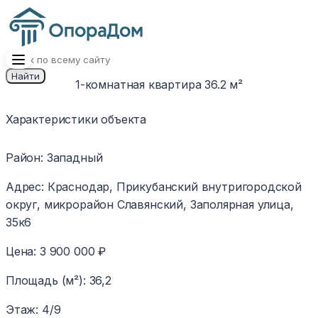
Найти
1-комнатная квартира 36.2 м²
1
/
12
Изображение
Характеристики объекта
недоступно
Район
:
Западный
Адрес
:
Краснодар, Прикубанский внутригородской
округ, микрорайон Славянский, Заполярная улица,
35к6
Цена
:
3 900 000 ₽
Площадь (м²)
:
36,2
Этаж
:
4/9