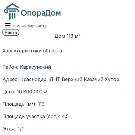
Найти
Дом 113 м²
1
/
11
Изображение
Характеристики объекта
недоступно
Район
:
Карасунский
Адрес
:
Краснодар, ДНТ Верхний Казачий Хутор
Цена
:
10 800 000 ₽
Площадь (м²)
:
113
Площадь участка (сот.)
:
4,5
Этаж
:
1/1