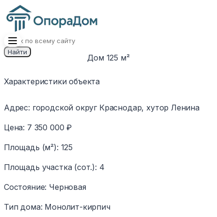
Найти
Дом 125 м²
1
/
9
Изображение
Характеристики объекта
недоступно
Адрес
:
городской округ Краснодар, хутор Ленина
Цена
:
7 350 000 ₽
Площадь (м²)
:
125
Площадь участка (сот.)
:
4
Состояние
:
Черновая
Тип дома
:
Монолит-кирпич