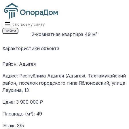
Найти
2-комнатная квартира 49 м²
1
/
7
Изображение
Характеристики объекта
недоступно
Район
:
Адыгея
Адрес
:
Республика Адыгея (Адыгея), Тахтамукайский
район, посёлок городского типа Яблоновский, улица
Лаухина, 13
Цена
:
3 900 000 ₽
Площадь (м²)
:
49
Этаж
:
3/5