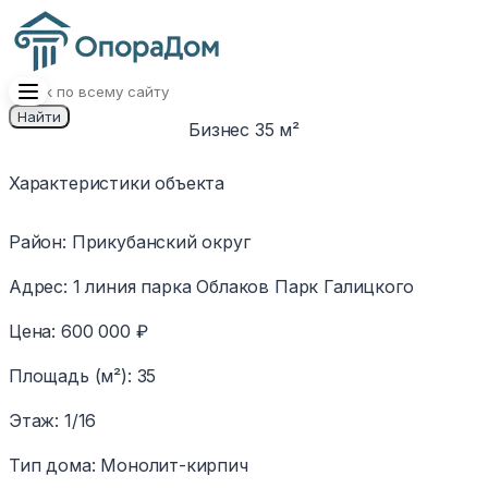
Найти
Бизнес 35 м²
1
/
6
Изображение
Характеристики объекта
недоступно
Район
:
Прикубанский округ
Адрес
:
1 линия пaрка Облаков Парк Галицкого
Цена
:
600 000 ₽
Площадь (м²)
:
35
Этаж
:
1/16
Тип дома
:
Монолит-кирпич