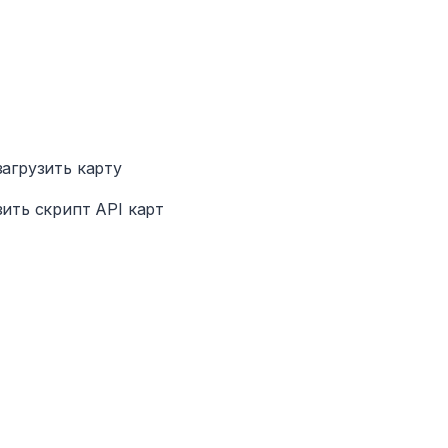
загрузить карту
зить скрипт API карт