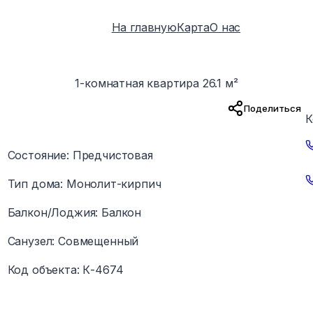
На главную
Карта
О нас
1-комнатная квартира 26.1 м²
Поделиться
К
Состояние
:
Предчистовая
Тип дома
:
Монолит-кирпич
Балкон/Лоджия
:
Балкон
Санузел
:
Совмещенный
Код объекта
:
К-4674