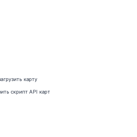
загрузить карту
зить скрипт API карт