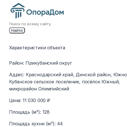
Найти
Изображение
Характеристики объекта
недоступно
Район
:
Прикубанский округ
Адрес
:
Краснодарский край, Динской район, Южно
Кубанское сельское поселение, посёлок Южный,
микрорайон Олимпийский
Цена
:
11 030 000 ₽
Площадь (м²)
:
128
Площадь кухни (м²)
:
44