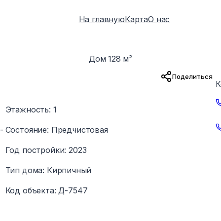
На главную
Карта
О нас
Дом 128 м²
1
/
5
Поделиться
К
Этажность
:
1
-
Состояние
:
Предчистовая
Год постройки
:
2023
Тип дома
:
Кирпичный
Код объекта
:
Д-7547