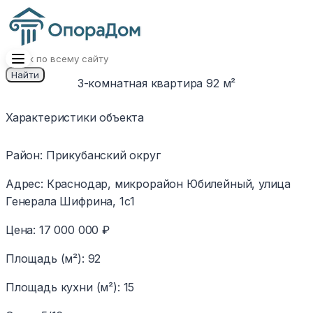
Найти
3-комнатная квартира 92 м²
1
/
9
Изображение
Характеристики объекта
недоступно
Район
:
Прикубанский округ
Адрес
:
Краснодар, микрорайон Юбилейный, улица
Генерала Шифрина, 1с1
Цена
:
17 000 000 ₽
Площадь (м²)
:
92
Площадь кухни (м²)
:
15