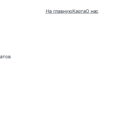
На главную
Карта
О нас
татов