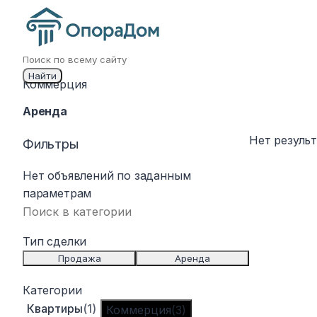
Найти
Коммерция
Аренда
Нет резуль
Фильтры
Нет объявлений по заданным
параметрам
Тип сделки
For Sale
For Rent
Продажа
Аренда
Категории
Квартиры
(
1
)
Коммерция
(
3
)